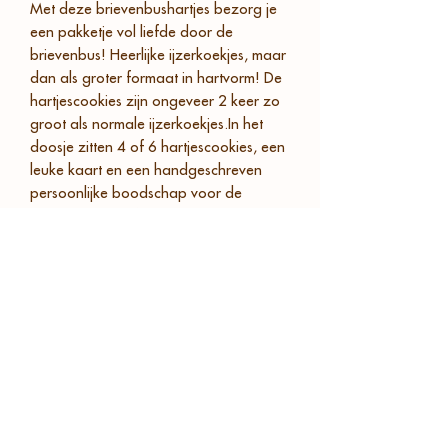
Met deze brievenbushartjes bezorg je
een pakketje vol liefde door de
brievenbus! Heerlijke ijzerkoekjes, maar
dan als groter formaat in hartvorm! De
hartjescookies zijn ongeveer 2 keer zo
groot als normale ijzerkoekjes.In het
doosje zitten 4 of 6 hartjescookies, een
leuke kaart en een handgeschreven
persoonlijke boodschap voor de
ontvanger. Geef jouw persoonlijke
boodschap bij de bestelling door zodat
wij deze erop kunnen schrijven.
Productinformatie
4 of 6 overheerlijke
Verzendinformatie
grote hartjescookies
Gratis kaartje met persoonlijke
Onze pakketjes passen door de
boodschap
Ingrediënten
brievenbus en worden verstuurd met