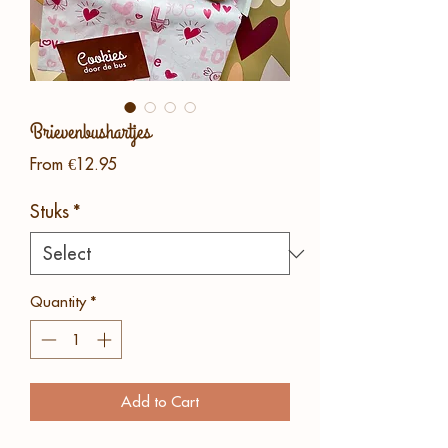
Brievenbushartjes
Sale
From
€12.95
Price
Stuks
*
Quantity
*
Add to Cart